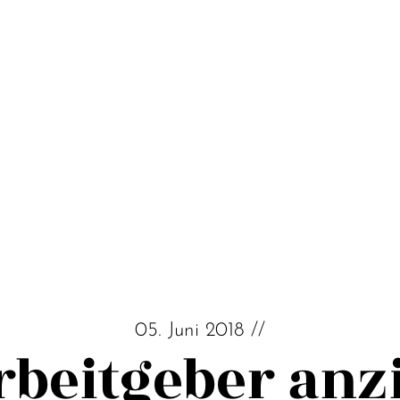
05. Juni 2018 //
beit­geber an­