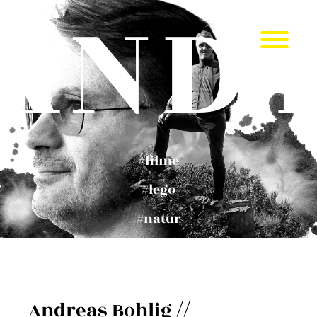
AND
Menü
öffnen
filme
lego
natur
Andreas Bohlig
//