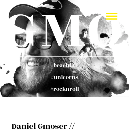
GMO
Menü
öffnen
beachlife
unicorns
rocknroll
Daniel Gmoser
//