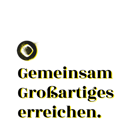
Gemeinsam
Gemeinsam
Großartiges
Großartiges
erreichen.
erreichen.